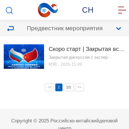
CH
Предвестник мероприятия
Скоро старт | Закрытая встреча «Ночной диалог под звездами»: Инсайды о новых возможностях российско-китайского сотрудничества в 2025 году
Закрытая дискуссия с экспер···
时间：2025-11-09
<<
1
1/1
>>
Copyright © 2025 Pоссийско-китайскийделовой
центр