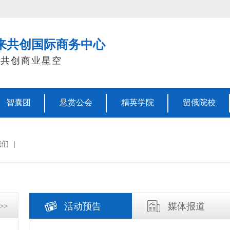
来共创国际商务中心
，共创商业星空
智囊团
悬赏公会
精英学院
留俄院校
我们
|
活动预告
媒体报道
>>