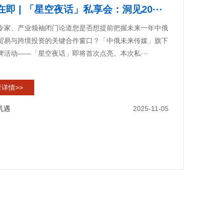
即 | 「星空夜话」私享会：洞见20···
专家、产业领袖闭门论道您是否想提前把握未来一年中俄
贸易与跨境投资的关键合作窗口？「中俄未来传媒」旗下
牌活动——「星空夜话」即将首次点亮。本次私···
详情>>
机遇
2025-11-05