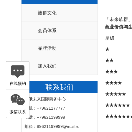
族群文化
「未来族群
商业价值与
会员体系
星级
品牌活动
★
★★
加入我们
★★★
★★★
★
在线预约
联系我们
★★★★★
中俄未来国际商务中心
★★★★★★
手机：+79621177777
微信联系
★★★★★★
电话：+79621199999
邮箱：89621199999@mail.ru