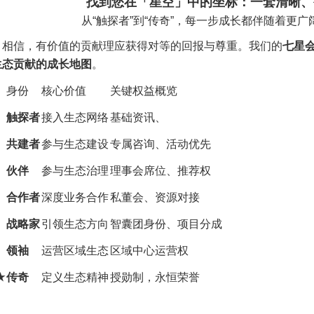
找到您在「星空」中的坐标：一套清晰、
从“触探者”到“传奇”，每一步成长都伴随着更
」相信，有价值的贡献理应获得对等的回报与尊重。我们的
七星
生态贡献的成长地图
。
身份
核心价值
关键权益概览
触探者
接入生态网络
基础资讯、
共建者
参与生态建设
专属咨询、活动优先
伙伴
参与生态治理
理事会席位、推荐权
合作者
深度业务合作
私董会、资源对接
战略家
引领生态方向
智囊团身份、项目分成
领袖
运营区域生态
区域中心运营权
★
传奇
定义生态精神
授勋制，永恒荣誉