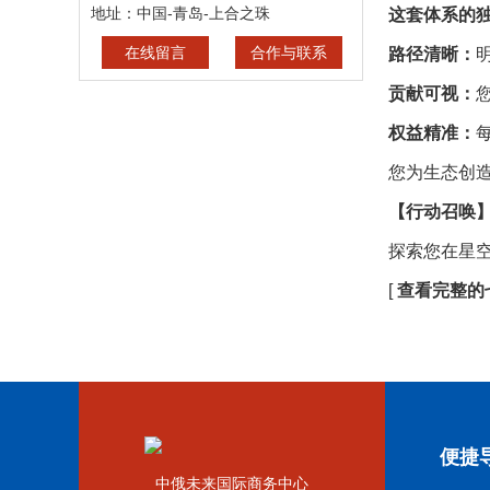
地址：中国-青岛-上合之珠
这套体系的
在线留言
合作与联系
路径清晰：
贡献可视：
权益精准：
您为生态创造
【行动召唤
探索您在星
[
查看完整的
便捷
中俄未来国际商务中心