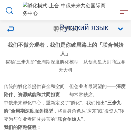
Русский язык
孵化模式
我们不做旁观者，我们是你破局路上的「联合创始
人」
揭秘“三步九阶”全周期深度孵化模型：从创意星火到商业参
天大树
传统的孵化器提供资金和空间，但创业者最渴望的——
深度
陪伴、资源赋能和共同担责
——却常常缺席。
中俄未来孵化中心，重新定义了“孵化”。我们推出
“
三步九
阶
”
全周期深度服务模型
，将自身角色从“房东”或“投资人”转
变为与创业者同甘共苦的
“
联合创始人
”
。
我们的陪跑征程：