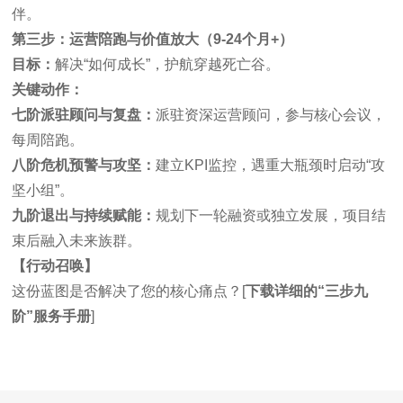
伴。
第三步：运营陪跑与价值放大（
9-24
个月
+
）
目标：
解决“如何成长”，护航穿越死亡谷。
关键动作：
七阶
派驻顾问与复盘：
派驻资深运营顾问，参与核心会议，
每周陪跑。
八阶
危机预警与攻坚：
建立KPI监控，遇重大瓶颈时启动“攻
坚小组”。
九阶
退出与持续赋能：
规划下一轮融资或独立发展，项目结
束后融入未来族群。
【行动召唤】
这份蓝图是否解决了您的核心痛点？[
下载详细的
“
三步九
阶
”
服务手册
]