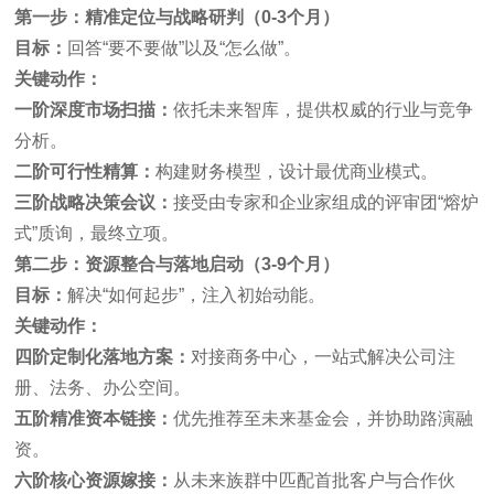
第一步：精准定位与战略研判（
0-3
个月）
目标：
回答“要不要做”以及“怎么做”。
关键动作：
一阶
深度市场扫描：
依托未来智库，提供权威的行业与竞争
分析。
二阶
可行性精算：
构建财务模型，设计最优商业模式。
三阶
战略决策会议：
接受由专家和企业家组成的评审团“熔炉
式”质询，最终立项。
第二步：资源整合与落地启动（
3-9
个月）
目标：
解决“如何起步”，注入初始动能。
关键动作：
四阶
定制化落地方案：
对接商务中心，一站式解决公司注
册、法务、办公空间。
五阶
精准资本链接：
优先推荐至未来基金会，并协助路演融
资。
六阶
核心资源嫁接：
从未来族群中匹配首批客户与合作伙