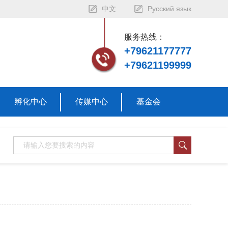
中文
Русский язык
服务热线：
+79621177777
+79621199999
孵化中心
传媒中心
基金会