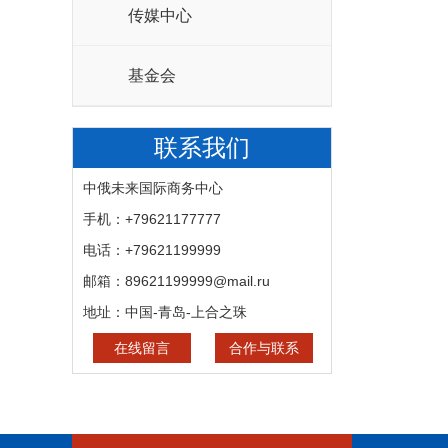
传媒中心
基金会
联系我们
中俄未来国际商务中心
手机：+79621177777
电话：+79621199999
邮箱：89621199999@mail.ru
地址：中国-青岛-上合之珠
在线留言
合作与联系