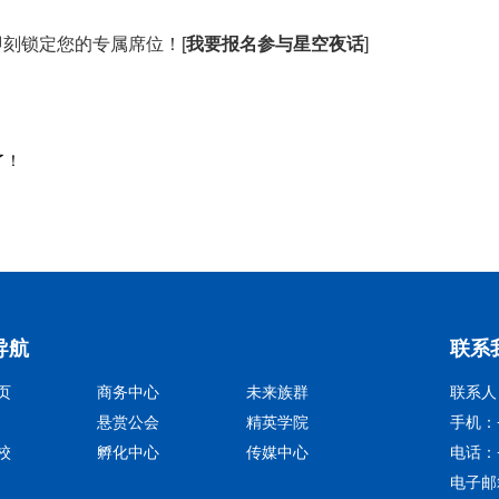
】
刻锁定您的专属席位！[
我要报名参与星空夜话
]
了！
导航
联系
页
商务中心
未来族群
联系人
悬赏公会
精英学院
手机：+
校
孵化中心
传媒中心
电话：+
电子邮箱