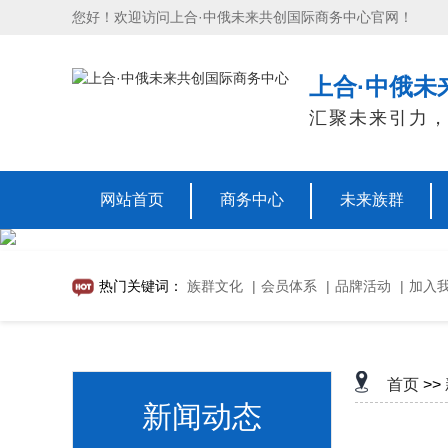
您好！欢迎访问上合·中俄未来共创国际商务中心官网！
上合·中俄未
汇聚未来引力
网站首页
商务中心
未来族群
热门关键词：
族群文化
|
会员体系
|
品牌活动
|
加入
首页
>>
新闻动态