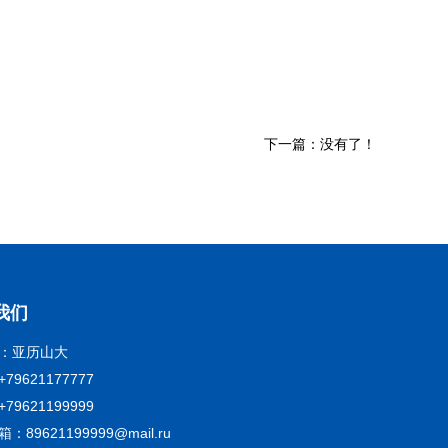
下一篇：没有了！
我们
：亚历山大
79621177777
79621199999
：89621199999@mail.ru