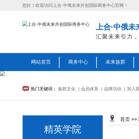
您好！欢迎访问上合·中俄未来共创国际商务中心官网！
上合·中俄未
汇聚未来引力
网站首页
商务中心
未来族群
热门关键词：
族群文化
|
会员体系
|
品牌活动
|
加入
首页
>>
精英学院