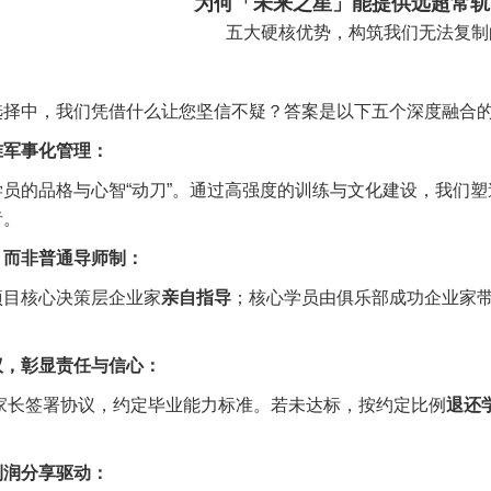
为何「未来之星」能提供远超常轨
五大硬核优势，构筑我们无法复制
选择中，我们凭借什么让您坚信不疑？答案是以下五个深度融合
准军事化管理：
学员的品格与心智“动刀”。通过高强度的训练与文化建设，我们
者。
，而非普通导师制：
项目核心决策层企业家
亲自指导
；核心学员由俱乐部成功企业家
。
议，彰显责任与信心：
/家长签署协议，约定毕业能力标准。若未达标，按约定比例
退还
利润分享驱动：