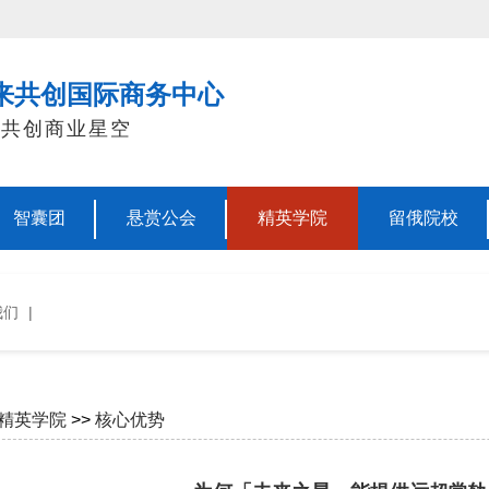
来共创国际商务中心
，共创商业星空
智囊团
悬赏公会
精英学院
留俄院校
我们
|
精英学院
>>
核心优势