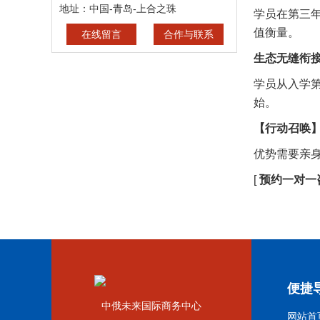
地址：中国-青岛-上合之珠
学员在第三年
值衡量。
在线留言
合作与联系
生态无缝衔
学员从入学
始。
【行动召唤
优势需要亲
[
预约一对一
便捷
中俄未来国际商务中心
网站首