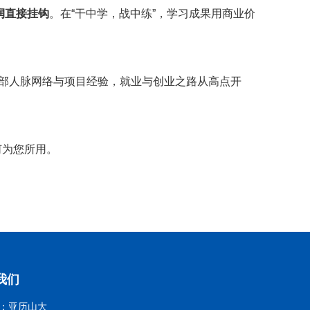
润直接挂钩
。在“干中学，战中练”，学习成果用商业价
内部人脉网络与项目经验，就业与创业之路从高点开
何为您所用。
我们
：亚历山大